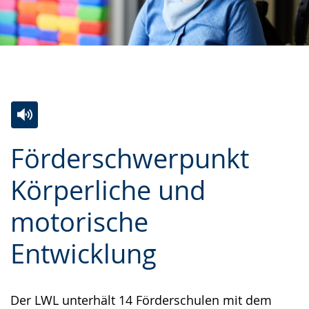
Zur
Aktiviere
Ein
Förderschwerpunkt
Leichten
Audio-
Video
Sprache
Unterstützung.
in
Körperliche und
wechseln.
Deutscher
motorische
Gebärdensprache
wird
Entwicklung
angezeigt.
Der LWL unterhält 14 Förderschulen mit dem