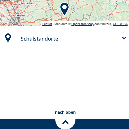
Leaflet
| Map data ©
OpenStreetMap
contributors,
CC-BY-SA
Schulstandorte
Pflege
Therapie
Schulweg
nach oben