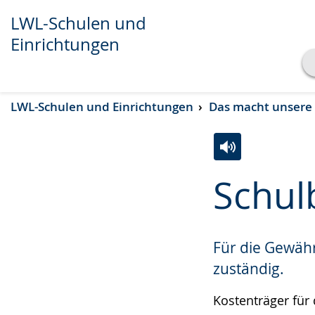
LWL-Schulen und
Einrichtungen
Transkript anzeigen
LWL-Schulen und Einrichtungen
Das macht unsere
Abspielen
Pausieren
Zur
Aktiviere
Ein
Schul
Leichten
Audio-
Video
Sprache
Unterstützung.
in
wechseln.
Deutscher
Für die Gewähr
Gebärdensprach
zuständig.
wird
angezeigt.
Kostenträger für 