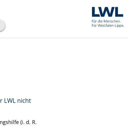
r LWL nicht
shilfe (i. d. R.