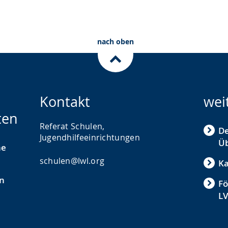
nach oben
Kontakt
wei
ten
Referat Schulen,
De
Jugendhilfeeinrichtungen
Üb
he
schulen@lwl.org
Ka
n
Fö
L