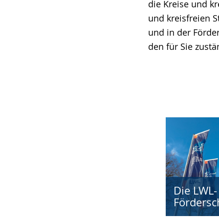
die Kreise und k
und kreisfreien S
und in der Förde
den für Sie zustä
Die LWL-
Fördersc