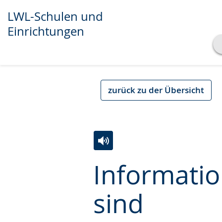
LWL-Schulen und
Einrichtungen
Transkript anzeigen
Abspielen
Pausieren
zurück zu der Übersicht
Zur
Aktiviere
Ein
Informatio
Leichten
Audio-
Video
Sprache
Unterstützung.
in
sind
wechseln.
Deutscher
Gebärdensprache