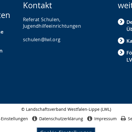
Kontakt
wei
ten
Referat Schulen,
De
Jugendhilfeeinrichtungen
Üb
he
schulen@lwl.org
Ka
n
Fö
L
© Landschaftsverband Westfalen-Lippe (LWL)
Seitenabschluss
-Einstellungen
Datenschutzerklärung
Impressum
Se