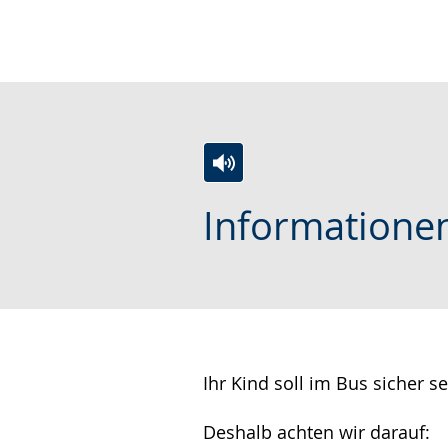
wird
angezeigt.
Zur
Aktiviere
Ein
Informationen
Leichten
Audio-
Video
Sprache
Unterstützung.
in
wechseln.
Deutscher
Gebärdensprache
wird
angezeigt.
Ihr Kind soll im Bus sicher se
Deshalb achten wir darauf: